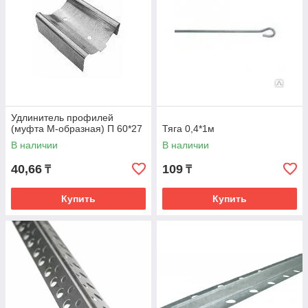
Удлинитель профилей
(муфта М-образная) П 60*27
Тяга 0,4*1м
В наличии
В наличии
40,66
109
₸
₸
Купить
Купить