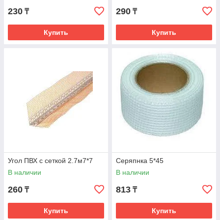
230
290
₸
₸
Купить
Купить
Угол ПВХ с сеткой 2.7м7*7
Серяпнка 5*45
В наличии
В наличии
260
813
₸
₸
Купить
Купить