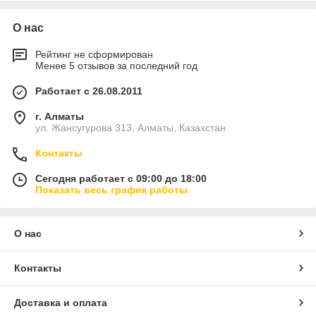
Купить
профиль
О нас
для
гипсокарто
Рейтинг не сформирован
на
Менее 5 отзывов за последний год
UD-
Работает с 26.08.2011
профиль:
направляющи
г. Алматы
й,
ул. Жансугурова 313, Алматы, Казахстан
применяется
для
Контакты
соединения
Сегодня работает с 09:00 до 18:00
каркаса с
Показать весь график работы
основой либо
связи
различных
разноуровневых плоскостей в одной конструкции.
О нас
CD-профиль: несущий, несет на себе основную
весовую нагрузку конструкции.
Контакты
UW- и CW-профили: аналоги предыдущих типов,
применяются при монтаже перегородок и имеют
Доставка и оплата
большие размеры.