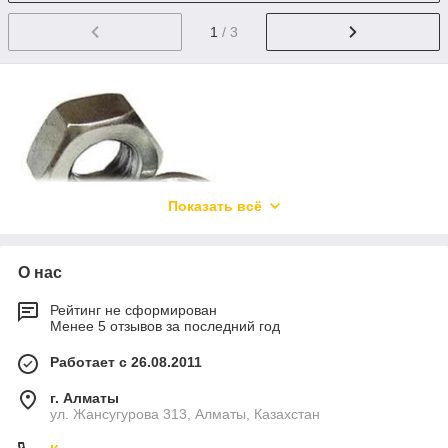
1
/ 3
Показать всё
О нас
Гайки шестигранные оцинкованные в
ассортименте
Рейтинг не сформирован
Менее 5 отзывов за последний год
Гайки шестигранные оцинкованные широко используются в
Работает с 26.08.2011
паре с
болтами
для обеспечения прочного, надёжного и
долговечного соединения с деревянными и металлическими
г. Алматы
компонентами. По сравнению со стандартными
ул. Жансугурова 313, Алматы, Казахстан
металлическими метизами, уязвимыми перед негативным
воздействием ржавчины, гайка шестигранная оцинкованная