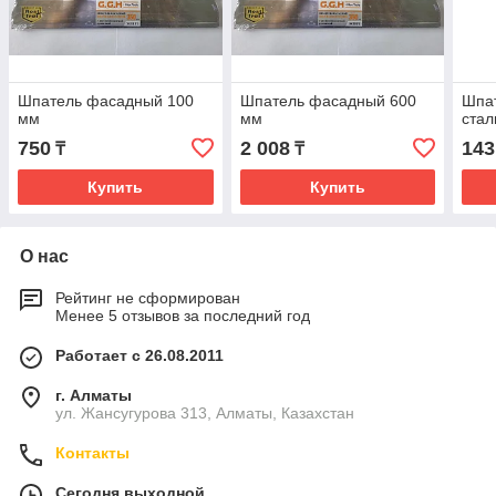
Шпатель фасадный 100
Шпатель фасадный 600
Шпа
мм
мм
стал
750
2 008
143
₸
₸
Купить
Купить
О нас
Рейтинг не сформирован
Менее 5 отзывов за последний год
Работает с 26.08.2011
г. Алматы
ул. Жансугурова 313, Алматы, Казахстан
Контакты
Сегодня выходной