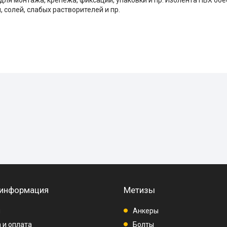
 солей, слабых растворителей и пр.
 информация
Метизы
ы
Анкеры
 и оплата
Болты