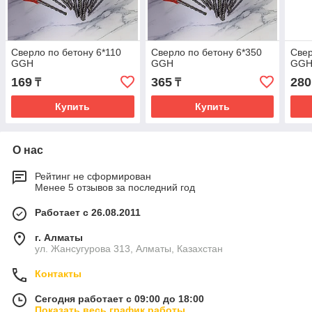
Сверло по бетону 6*110
Сверло по бетону 6*350
Свер
GGH
GGH
GG
169
365
280
₸
₸
Купить
Купить
О нас
Рейтинг не сформирован
Менее 5 отзывов за последний год
Работает с 26.08.2011
г. Алматы
ул. Жансугурова 313, Алматы, Казахстан
Контакты
Сегодня работает с 09:00 до 18:00
Показать весь график работы