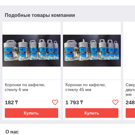
Подобные товары компании
Коронки по кафелю,
Коронки по кафелю,
Све
стеклу 6 мм
стеклу 45 мм
двух
мм
182
1 793
248
₸
₸
Купить
Купить
О нас