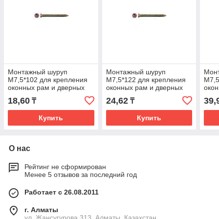
Монтажный шуруп
Монтажный шуруп
Мон
М7,5*102 для крепления
М7,5*122 для крепления
М7,5
оконных рам и дверных
оконных рам и дверных
окон
коробок в бетон
коробок в бетон
коро
18,60
24,62
39,
₸
₸
Купить
Купить
О нас
Рейтинг не сформирован
Менее 5 отзывов за последний год
Работает с 26.08.2011
г. Алматы
ул. Жансугурова 313, Алматы, Казахстан