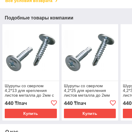
Все условия возврата
Подобные товары компании
Шурупы со сверлом
Шурупы со сверлом
Шур
4,2*13 для крепления
4,2*25 для крепления
4,2*
листов металла до 2мм с
листов металла до 2мм
лист
440
440
440
₸/пач
₸/пач
Купить
Купить
О нас