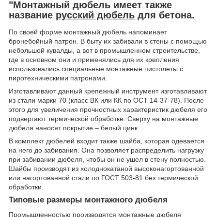
"
Монтажный дюбель
имеет также
название
русский дюбель
для бетона.
По своей форме монтажный дюбель напоминает
бронебойный патрон. В быту их забивали в стены с помощью
небольшой кувалды, а вот в промышленном строительстве,
где в основном они и применялись для их крепления
использовались специальные монтажные пистолеты с
пиротехническими патронами.
Изготавливают данный крепежный инструмент изготавливают
из стали марки 70 (класс ВК или КК по ОСТ 14-37-78). После
этого для увеличения прочностных характеристик дюбеля его
подвергают термической обработке. Сверху на монтажные
дюбеля наносят покрытие – белый цинк.
В комплект дюбелей входит также шайба, которая одевается
на него до забивания. Она позволяет распределить нагрузку
при забивании дюбеля, чтобы он не ушел в стену полностью.
Шайбы производят из холоднокатаной высоконагортованной
или нагортованной стали по ГОСТ 503-81 без термической
обработки.
Типовые размеры монтажного дюбеля
Промышленностью производятся монтажные дюбеля