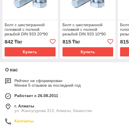
Болт с шестигранной
Болт с шестигранной
Болт
головкой с полной
головкой с полной
голо
резьбой DIN 933 20*90
резьбой DIN 933 10*90
резь
842
815
815
₸/кг
₸/кг
Купить
Купить
О нас
Рейтинг не сформирован
Менее 5 отзывов за последний год
Работает с 26.08.2011
г. Алматы
ул. Жансугурова 313, Алматы, Казахстан
Контакты