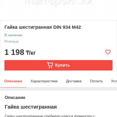
Гайка шестигранная DIN 934 М42
В наличии
Розница
1 198
₸/кг
Купить
Описание
Характеристики
Доставка
Оплата
Усл
Описание
Гайка шестигранная
Гайки шестигранные среднего класса точности с