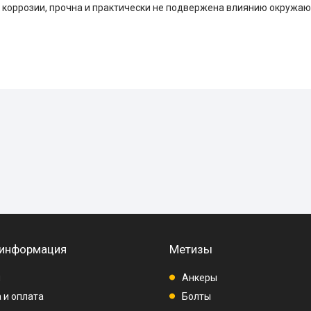
к коррозии, прочна и практически не подвержена влиянию окружа
 информация
Метизы
ы
Анкеры
 и оплата
Болты