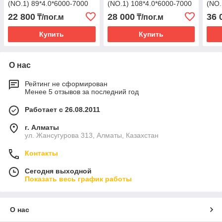
(NO.1) 89*4.0*6000-7000
(NO.1) 108*4.0*6000-7000
(NO.
22 800
28 000
36 
₸/пог.м
₸/пог.м
Купить
Купить
О нас
Рейтинг не сформирован
Менее 5 отзывов за последний год
Работает с 26.08.2011
г. Алматы
ул. Жансугурова 313, Алматы, Казахстан
Контакты
Сегодня выходной
Показать весь график работы
О нас