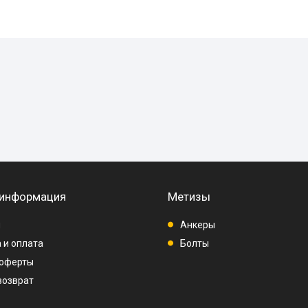
 информация
Метизы
ы
Анкеры
 и оплата
Болты
 оферты
возврат