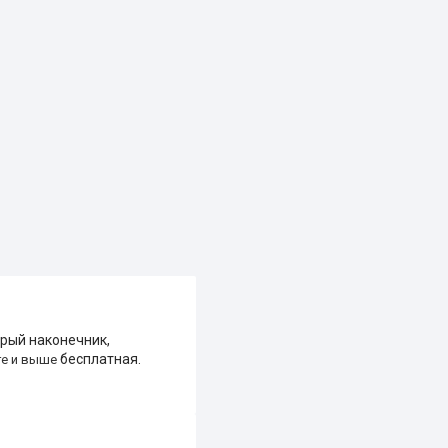
трый наконечник,
бесплатная.
ге и выше