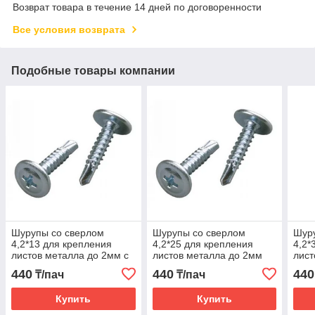
Возврат товара в течение 14 дней по договоренности
Все условия возврата
Подобные товары компании
Шурупы со сверлом
Шурупы со сверлом
Шур
4,2*13 для крепления
4,2*25 для крепления
4,2*
листов металла до 2мм с
листов металла до 2мм
лист
440
440
440
₸/пач
₸/пач
Купить
Купить