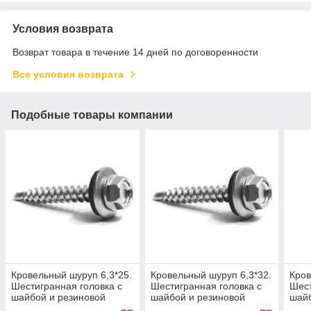
Условия возврата
Возврат товара в течение 14 дней по договоренности
Все условия возврата
Подобные товары компании
Кровельный шуруп 6,3*25.
Кровельный шуруп 6,3*32.
Кров
Шестигранная головка с
Шестигранная головка с
Шест
шайбой и резиновой
шайбой и резиновой
шайб
прокладкой
прокладкой
прок