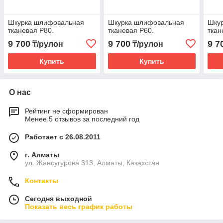
Шкурка шлифовальная
Шкурка шлифовальная
Шку
тканевая Р80.
тканевая Р60.
ткан
9 700
9 700
9 7
₸/рулон
₸/рулон
Купить
Купить
О нас
Рейтинг не сформирован
Менее 5 отзывов за последний год
Работает с 26.08.2011
г. Алматы
ул. Жансугурова 313, Алматы, Казахстан
Контакты
Сегодня выходной
Показать весь график работы