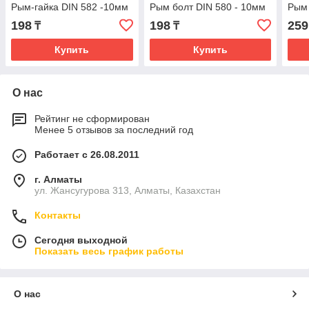
Рым-гайка DIN 582 -10мм
Рым болт DIN 580 - 10мм
Рым 
198
198
259
₸
₸
Купить
Купить
О нас
Рейтинг не сформирован
Менее 5 отзывов за последний год
Работает с 26.08.2011
г. Алматы
ул. Жансугурова 313, Алматы, Казахстан
Контакты
Сегодня выходной
Показать весь график работы
О нас