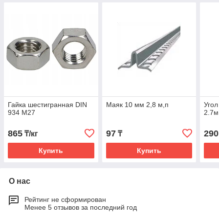
Гайка шестигранная DIN
Маяк 10 мм 2,8 м,п
Угол
934 М27
2.7м
865
97
290
₸/кг
₸
Купить
Купить
О нас
Рейтинг не сформирован
Менее 5 отзывов за последний год