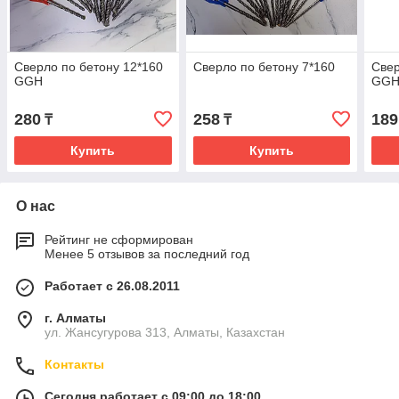
Сверло по бетону 12*160
Сверло по бетону 7*160
Свер
GGH
GG
280
258
189
₸
₸
Купить
Купить
О нас
Рейтинг не сформирован
Менее 5 отзывов за последний год
Работает с 26.08.2011
г. Алматы
ул. Жансугурова 313, Алматы, Казахстан
Контакты
Сегодня работает с 09:00 до 18:00