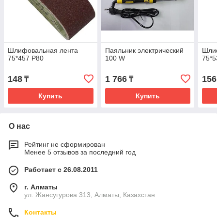
Шлифовальная лента
Паяльник электрический
Шли
75*457 Р80
100 W
75*5
148
1 766
156
₸
₸
Купить
Купить
О нас
Рейтинг не сформирован
Менее 5 отзывов за последний год
Работает с 26.08.2011
г. Алматы
ул. Жансугурова 313, Алматы, Казахстан
Контакты