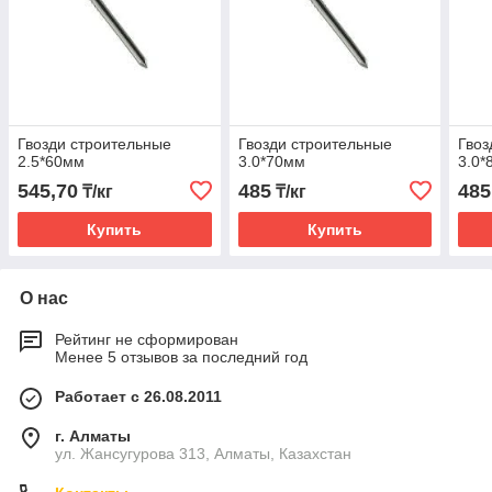
Гвозди строительные
Гвозди строительные
Гвоз
2.5*60мм
3.0*70мм
3.0*
545,70
485
485
₸/кг
₸/кг
Купить
Купить
О нас
Рейтинг не сформирован
Менее 5 отзывов за последний год
Работает с 26.08.2011
г. Алматы
ул. Жансугурова 313, Алматы, Казахстан